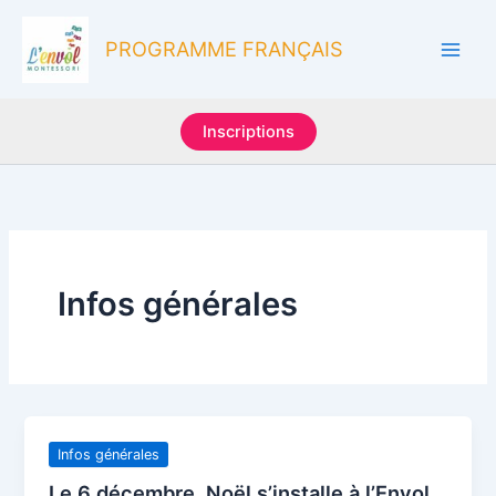
Aller
au
PROGRAMME FRANÇAIS
contenu
Inscriptions
Infos générales
Infos générales
Le 6 décembre, Noël s’installe à l’Envol