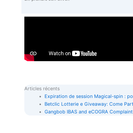
Articles récents
Expiration de session Magical-spin : p
Betclic Lotterie e Giveaway: Come Par
Gangbob IBAS and eCOGRA Complaint