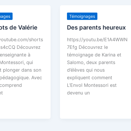
nages
Témoignages
ts de Valérie
Des parents heureux
/youtube.com/shorts
https://youtu.be/E1A4WWN
4s4cCQ Découvrez
7Efg Découvrez le
 enseignante à
témoignage de Karina et
Montessori, qui
Salomo, deux parents
it plonger dans son
d’élèves qui nous
 pédagogique. Avec
expliquent comment
n comprend
L’Envol Montessori est
t
devenu un