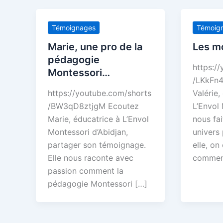
Témoignages
Témoig
Marie, une pro de la
Les mo
pédagogie
https:/
Montessori…
/LKkFn
https://youtube.com/shorts
Valérie,
/BW3qD8ztjgM Ecoutez
L’Envol 
Marie, éducatrice à L’Envol
nous fa
Montessori d’Abidjan,
univers
partager son témoignage.
elle, o
Elle nous raconte avec
commen
passion comment la
pédagogie Montessori […]