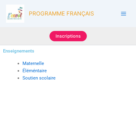
Aller
au
PROGRAMME FRANÇAIS
contenu
Inscriptions
Enseignements
Maternelle
Éléméntaire
Soutien scolaire